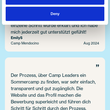
geleistet und mir ermöglicht, in den USA in
einem Sommercamp zu arbeiten. Sie waren
Deny
immer freundlich und hilfsbereit, jeder
einzelne Schritt wurde erklärt und ich habe
mich jederzeit gut unterstützt gefühlt!
Emily
S
Camp Mendocino
Aug 2024
”
Der Prozess, über Camp Leaders ein
Sommercamp zu finden, war sehr einfach,
transparent und gut zugänglich. Die
Website und das Profil machen die
Bewerbung superleicht und führen dich
Schritt für Schritt durch den Prozess.