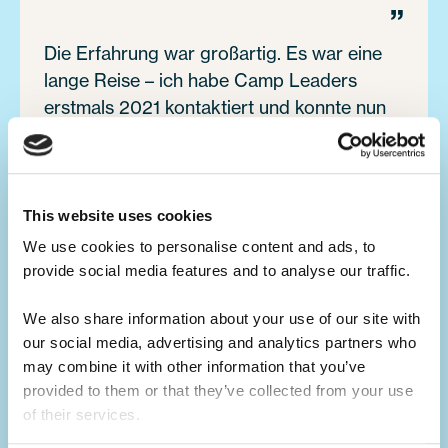
”
Die Erfahrung war großartig. Es war eine
lange Reise – ich habe Camp Leaders
erstmals 2021 kontaktiert und konnte nun
endlich in eines der Camps in den USA
gehen. Ich bin so dankbar für den tollen
Support, der mich die ganze Zeit begleitet
hat. Vielen Dank dafür!
This website uses cookies
Timur
S
We use cookies to personalise content and ads, to 
Friendly Pines Camp
Jul 2024
provide social media features and to analyse our traffic. 
We also share information about your use of our site with 
our social media, advertising and analytics partners who 
”
may combine it with other information that you’ve 
Das Programm hat meine Erwartungen
provided to them or that they’ve collected from your use 
of their services.
übertroffen! Ich habe viele tolle neue
Freunde kennengelernt und einen