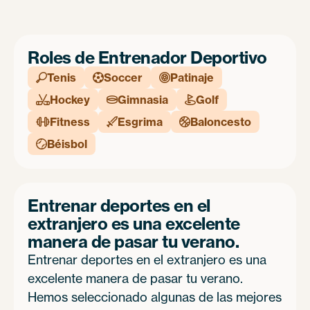
Roles de Entrenador Deportivo
Tenis
Soccer
Patinaje



Hockey
Gimnasia
Golf



Fitness
Esgrima
Baloncesto



Béisbol

Entrenar deportes en el
extranjero es una excelente
manera de pasar tu verano.
Entrenar deportes en el extranjero es una
excelente manera de pasar tu verano.
Hemos seleccionado algunas de las mejores