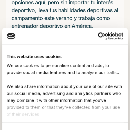
opciones aquí, pero sin importar tu interés
deportivo, lleva tus habilidades deportivas al
campamento este verano y trabaja como
entrenador deportivo en América.
This website uses cookies
Obtén la experiencia definitiva
We use cookies to personalise content and ads, to 
en entrenador deportivo en un
provide social media features and to analyse our traffic. 
campamento de verano esta
temporada.
We also share information about your use of our site with 
our social media, advertising and analytics partners who 
may combine it with other information that you’ve 
provided to them or that they’ve collected from your use 
El verano definitivo
para quienes aman
of their services.
el deporte.