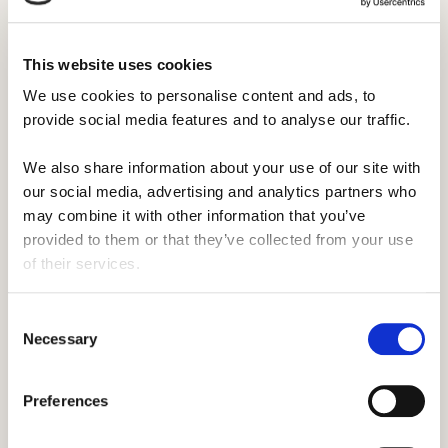
Roles en el campamento.
This website uses cookies
We use cookies to personalise content and ads, to 
Trabajar en un campamento podría llevarte
provide social media features and to analyse our traffic. 
a una variedad de posiciones diferentes.
Aunque el trabajo es duro, es uno de los
We also share information about your use of our site with 
empleos más gratificantes que existen.
our social media, advertising and analytics partners who 
may combine it with other information that you’ve 
provided to them or that they’ve collected from your use 
Con roles que cubren desde ser monitor de
of their services.
campamento hasta ser instructor de la
habilidad que más te guste, estamos
Consent
convencidos de que hay un puesto para ti
Necessary
Selection
en un campamento de verano.
Preferences