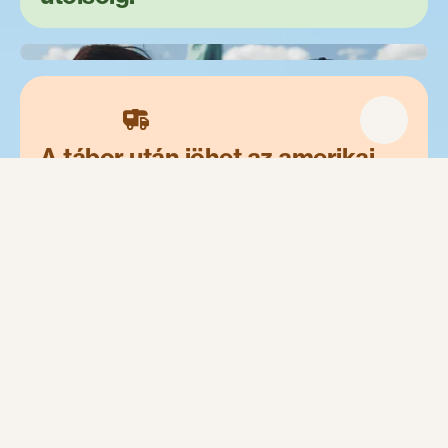
A tábor után jöhet az amerikai
utazás.
A legjobb
külföldi
diákmunka.