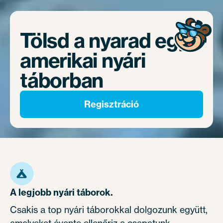
Tölsd a nyarad egy
amerikai nyári
táborban
Regisztráció
A legjobb nyári táborok.
Csakis a top nyári táborokkal dolgozunk együtt,
amelyeket évente ellenőriz a csapatunk.