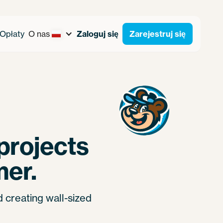
Opłaty
O nas
Zaloguj się
Zarejestruj się
projects
mer.
d creating wall-sized