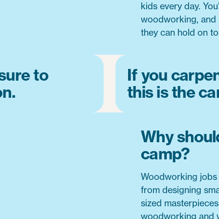
kids every day. You
woodworking, and h
they can hold on to
 sure to
If you carpen
on.
this is the c
Why should
camp?
Woodworking jobs a
from designing smal
sized masterpieces -
woodworking and wo