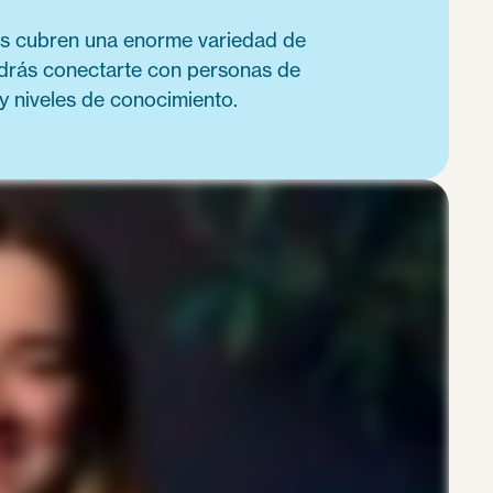
 cubren una enorme variedad de
odrás conectarte con personas de
y niveles de conocimiento.