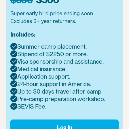
Super early bird price ending soon.
Excludes 3+ year returners.
Includes:
Summer camp placement.

Stipend of $2250 or more.

Visa sponsorship and assistance.

Medical insurance.

Application support.

24-hour support in America.

Up to 30 days travel after camp.

Pre-camp preparation workshop.

SEVIS Fee.

Log in