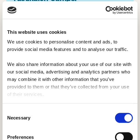
Camps drehen sich alles um Outdoor-
Aktivitäten und es gibt viele Möglichkeiten,
sie in einem rustikalen Sommercamp zu
This website uses cookies
unterrichten.
We use cookies to personalise content and ads, to 
provide social media features and to analyse our traffic. 
Diese Camps machen das Beste aus dem
Freien, egal ob du
Klettern
,
Kajakfahren
We also share information about your use of our site with 
oder
Wandern
magst, es gibt viele
our social media, advertising and analytics partners who 
Möglichkeiten, das zu unterrichten, was du
may combine it with other information that you’ve 
im Camp liebst.
provided to them or that they’ve collected from your use 
of their services.
Consent
Necessary
Selection
Preferences