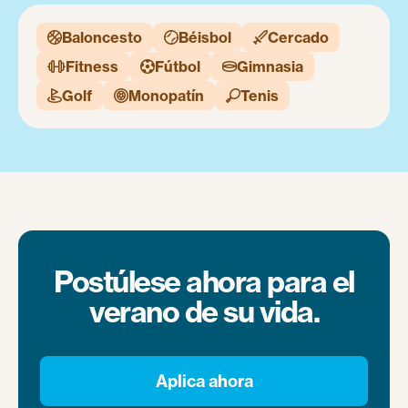
Baloncesto
Béisbol
Cercado



Fitness
Fútbol
Gimnasia



Golf
Monopatín
Tenis



Postúlese ahora para el
verano de su vida.
Aplica ahora