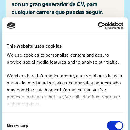
son un gran generador de CV, para
cualquier carrera que puedas seguir.
Enseñar actividades a los niños en el
campamento es una gran alternativa a un
trabajo tradicional de verano en casa.
This website uses cookies
Desarrollarás tus habilidades de liderazgo,
We use cookies to personalise content and ads, to 
lo que te hará un gran candidato para
provide social media features and to analyse our traffic. 
futuras oportunidades laborales.
We also share information about your use of our site with 
our social media, advertising and analytics partners who 
Desarrolla tus habilidades.
may combine it with other information that you’ve 
provided to them or that they’ve collected from your use 
El campamento de verano es el mejor
of their services.
constructor de habilidades.
Consent
No solo aprenderás habilidades duras
Necessary
Selection
relacionadas con tu actividad, sino que