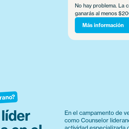
No hay problema. La c
ganarás al menos $20
Más información
erano?
líder
En el campamento de vera
como Counselor lideran
actividad especializada 