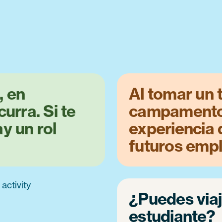
, en
Al tomar un 
urra. Si te
campamento,
y un rol
experiencia 
futuros emp
¿Puedes via
estudiante?