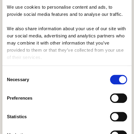
We use cookies to personalise content and ads, to 
Po spędzeniu nawet 4 miesięcy w Ameryce,
provide social media features and to analyse our traffic. 
Twoja opalenizna stanie się naprawdę
intensywna!
We also share information about your use of our site with 
our social media, advertising and analytics partners who 
Myślę, że to całkiem przyjemny problem.
may combine it with other information that you’ve 
provided to them or that they’ve collected from your use 
W tym roku wciel się w swoją wewnętrzną Sheryl
of their services.
Crow i korzystaj z promieni słonecznych.
Będziesz spędzać mnóstwo czasu na świeżym
Consent
Necessary
powietrzu, więc jeśli uwielbiasz witaminę D, letni
Selection
camp to idealne miejsce dla Ciebie.
Preferences
Pamiętaj jednak, żeby się nie spalić – zabierz ze
sobą filtr przeciwsłoneczny SPF 50!
Statistics