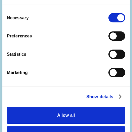
Nie tylko wyjeżdżasz z domu i spędzasz
Consent
Necessary
Selection
wakacje w nowym środowisku, ale także
masz okazję swobodnie używać języka
angielskiego i budować sieć kontaktów.
Preferences
Przyszli pracodawcy z pewnością docenią
Statistics
taki wpis w Twoim CV.
Marketing
Rozwiń umiejętności.
Rozwiniesz swoje umiejętności kulinarne i
Show details
szybko opanujesz przygotowanie nachos
czy taco.
Zyskasz pewność siebie w komunikacji i
Allow all
pracy w zespole, współpracując z ludźmi z
różnych krajów.