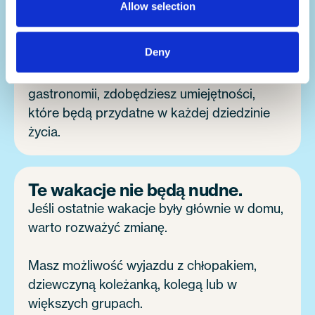
Allow selection
Codziennie będziesz używać angielskiego,
Deny
co poprawi Twoje umiejętności językowe.
Nawet jeśli nie planujesz kariery w
gastronomii, zdobędziesz umiejętności,
które będą przydatne w każdej dziedzinie
życia.
Te wakacje nie będą nudne.
Jeśli ostatnie wakacje były głównie w domu,
warto rozważyć zmianę.
Masz możliwość wyjazdu z chłopakiem,
dziewczyną koleżanką, kolegą lub w
większych grupach.