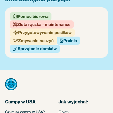
Pomoc biurowa

Złota rączka - maintenance

Przygotowywanie posiłków

Zmywanie naczyń
Pralnia


Sprzątanie domków

Campy w USA
Jak wyjechać
Czym są campy w USA?
Opłaty