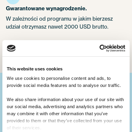
Gwarantowane wynagrodzenie.
W zależności od programu w jakim bierzesz
udział otrzymasz nawet 2000 USD brutto.
View our pricing
This website uses cookies
We use cookies to personalise content and ads, to 
provide social media features and to analyse our traffic. 
Zadbaj o swój rozwój.
We also share information about your use of our site with 
our social media, advertising and analytics partners who 
Wartościowy wpis do CV.
may combine it with other information that you’ve 
Udział w programie wymiany kulturowej to
provided to them or that they’ve collected from your use 
cenny dodatek do Twojego CV.
of their services.