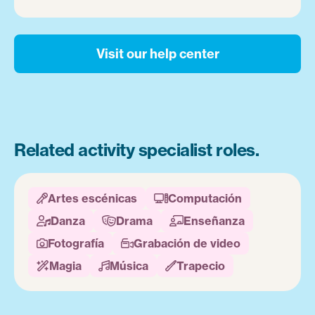
Visit our help center
Related activity specialist roles.
Artes escénicas
Computación


Danza
Drama
Enseñanza



Fotografía
Grabación de video


Magia
Música
Trapecio


