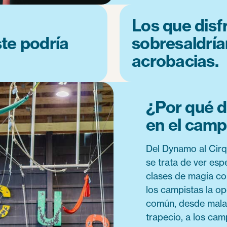
Los que disf
te podría
sobresaldría
acrobacias.
¿Por qué d
en el cam
Del Dynamo al Cirq
se trata de ver esp
clases de magia c
los campistas la op
común, desde malab
trapecio, a los cam