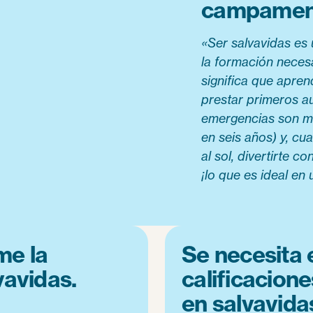
campament
«Ser salvavidas es 
la formación necesa
significa que apren
prestar primeros au
emergencias son mu
en seis años) y, cu
al sol, divertirte 
¡lo que es ideal en 
me la
Se necesita 
vavidas.
calificacione
en salvavid