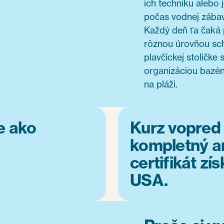
ich techniku alebo
počas vodnej zábav
Každý deň ťa čaká p
rôznou úrovňou sc
plavčíckej stoličke
organizáciou bazén
na pláži.
de ako
Kurz vopred 
kompletný a
certifikát zí
USA.