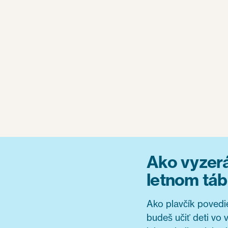
Ako vyzerá
letnom tá
Ako plavčík poved
budeš učiť deti vo