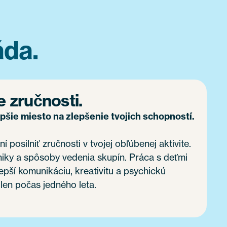
áda.
e zručnosti.
epšie miesto na zlepšenie tvojich schopností.
í posilniť zručnosti v tvojej obľúbenej aktivite.
niky a spôsoby vedenia skupín. Práca s deťmi
lepší komunikáciu, kreativitu a psychickú
 len počas jedného leta.