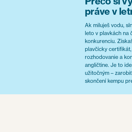
Prečo si v
práve v le
Ak miluješ vodu, sl
leto v plavkách na
konkurenciu. Získ
plavčícky certifikát,
rozhodovanie a kom
angličtine. Je to id
užitočným – zarobiť 
skončení kempu prec