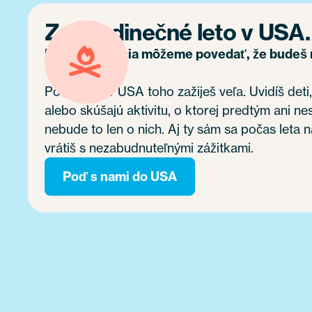
Zaži jedinečné leto v USA.
Bez preháňania môžeme povedať, že budeš me
Počas leta v USA toho zažiješ veľa. Uvidíš deti
alebo skúšajú aktivitu, o ktorej predtým ani n
nebude to len o nich. Aj ty sám sa počas leta na
vrátiš s nezabudnuteľnými zážitkami.
Poď s nami do USA