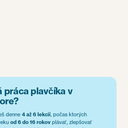
 práca plavčíka v
bore?
ieš denne
4 až 6 lekcií
, počas ktorých
 veku
od 6 do 16 rokov
plávať, zlepšovať