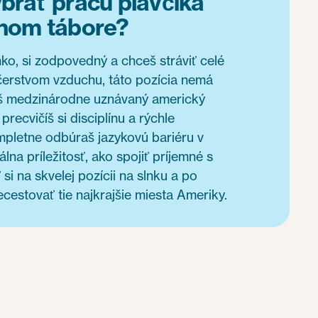
ybrať prácu plavčíka
tnom tábore?
nko, si zodpovedný a chceš stráviť celé
 čerstvom vzduchu, táto pozícia nemá
aš medzinárodne uznávaný americký
 precvičíš si disciplínu a rýchle
pletne odbúraš jazykovú bariéru v
eálna príležitosť, ako spojiť príjemné s
si na skvelej pozícii na slnku a po
estovať tie najkrajšie miesta Ameriky.