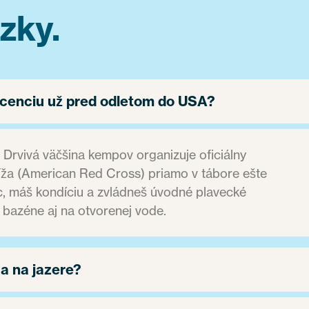
zky.
icenciu už pred odletom do USA?
 Drvivá väčšina kempov organizuje oficiálny
íža (American Red Cross) priamo v tábore ešte
ec, máš kondíciu a zvládneš úvodné plavecké
v bazéne aj na otvorenej vode.
 a na jazere?