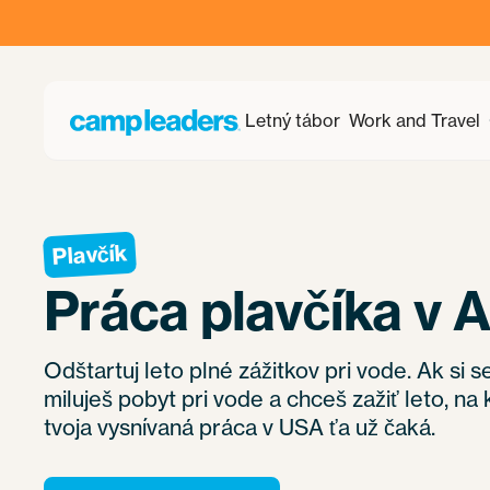
Letný tábor
Work and Travel
Plavčík
Práca plavčíka v 
Odštartuj leto plné zážitkov pri vode. Ak si
miluješ pobyt pri vode a chceš zažiť leto, n
tvoja vysnívaná práca v USA ťa už čaká.