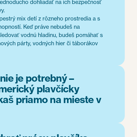
 jednoducho dohliadať na ich bezpečnosť
y.
estrý mix detí z rôzneho prostredia a s
hopností. Keď práve nebudeš na
 sledovať vodnú hladinu, budeš pomáhať s
ových párty, vodných hier či táborákov
nie je potrebný –
merický plavčícky
skaš priamo na mieste v