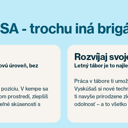
SA - trochu iná brig
Rozvíjaj svoj
novú úroveň, bez
Letný tábor je to najl
Práca v tábore ti umožn
 pozíciu. V kempe sa
Vyskúšaš si nové tech
om prostredí, zlepšíš
ti navyše prirodzene z
eľné skúsenosti s
odolnosť – a to všetko