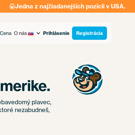
Jedna z najžiadanejších pozícii v USA.

Cena
O nás
Prihlásenie
Registrácia
Amerike.
 sebavedomý plavec,
a ktoré nezabudneš,