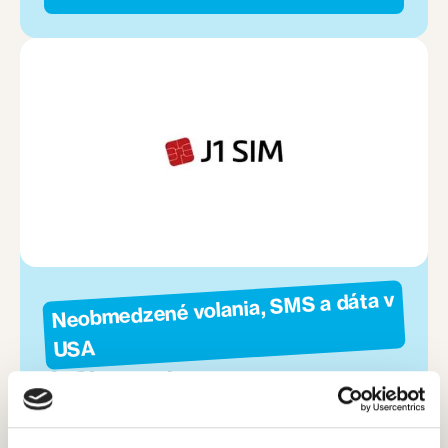
Neobmedzené volania, SMS a dáta v
USA
J1 Sim card
J1 SIM ponúka neobmedzené volania, SMS