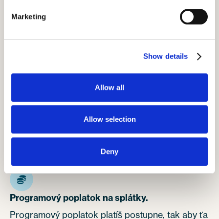
že uvidíš tie najpopulárnejšie miesta USA
Marketing
za neuveriteľnú cenu.
Show details
Zistite viac
Allow all
Allow selection
Nepremeškaj leto 2027. Bude to
skvelé!
Deny
Programový poplatok na splátky.
Programový poplatok platíš postupne, tak aby ťa