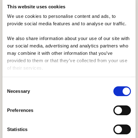
a dáta na území USA a v okolitých
This website uses cookies
krajinách. Dostupné ako fyzická Sim karta
alebo eSim. Jeden balík, jednoduchá
We use cookies to personalise content and ads, to 
provide social media features and to analyse our traffic. 
inštalácia.
We also share information about your use of our site with 
our social media, advertising and analytics partners who 
Zistite viac
may combine it with other information that you’ve 
provided to them or that they’ve collected from your use 
of their services.
Early bird ceny
Consent
Necessary
Selection
American Trip
American Trip sú organizované výlety na
Preferences
východnom a západnom pobreží pre Work
& Travel študentov. Od bývalých Work &
Statistics
Travel študentov, takže bude zabezpečené,