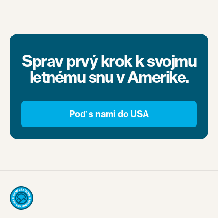
Sprav prvý krok k svojmu
letnému snu v Amerike.
Poď s nami do USA