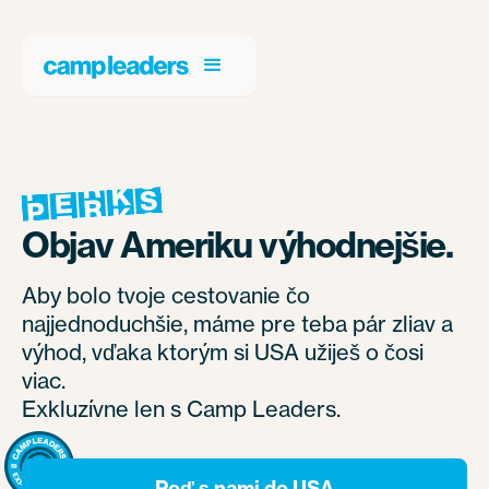
Objav Ameriku výhodnejšie.
Aby bolo tvoje cestovanie čo
najjednoduchšie, máme pre teba pár zliav a
výhod, vďaka ktorým si USA užiješ o čosi
viac.
Exkluzívne len s Camp Leaders.
Poď s nami do USA