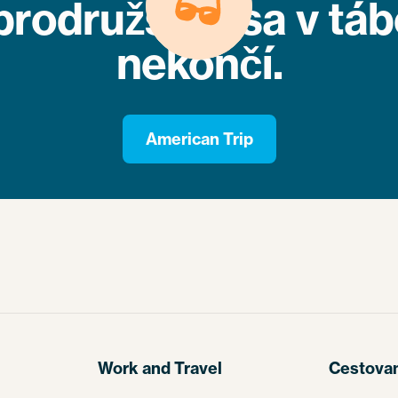
rodružstvo sa v tá
nekončí.
American Trip
Work and Travel
Cestova