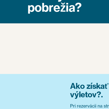
pobrežia?
Ako získa
výletov?.
Pri rezervácii na s