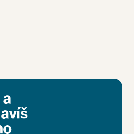
 a
avíš
ho