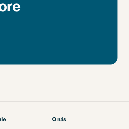
bore
nie
O nás