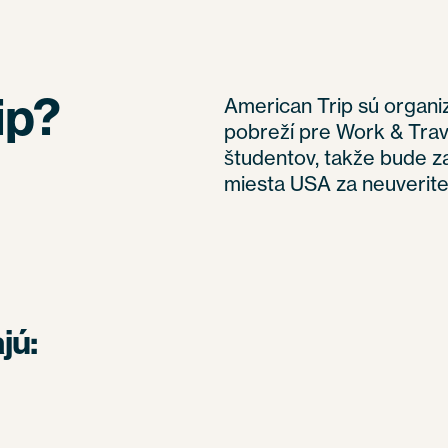
ip?
American Trip sú organ
pobreží pre Work & Trav
študentov, takže bude za
miesta USA za neuverite
jú: