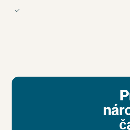

P
nár
č