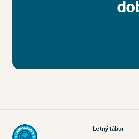
dob
Letný tábor