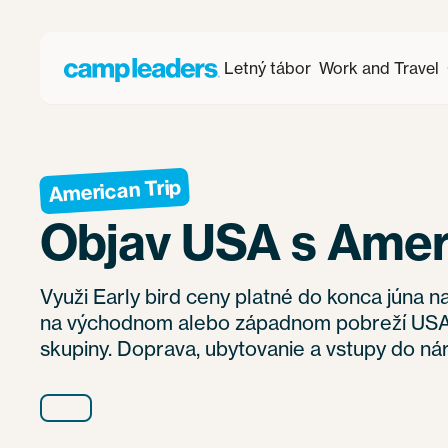
Letný tábor
Work and Travel
American Trip
Objav USA s Ameri
Využi Early bird ceny platné do konca júna n
na východnom alebo západnom pobreží USA
skupiny. Doprava, ubytovanie a vstupy do ná