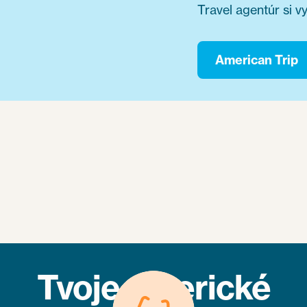
Travel agentúr si 
American Trip
Tvoje americké