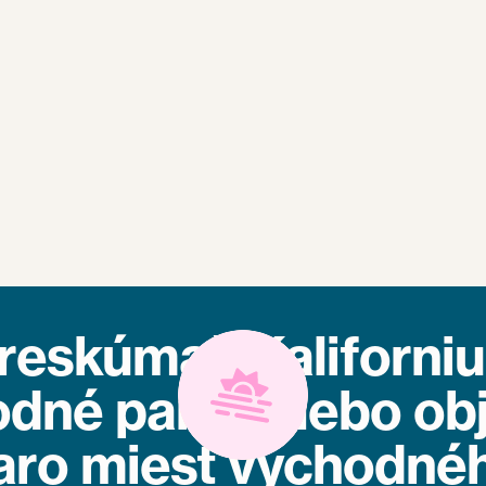
reskúmaš Kaliforniu
odné parky alebo obj
aro miest východné