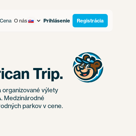
Cena
O nás
Prihlásenie
Registrácia
can Trip.
a organizované výlety
. Medzinárodné
rodných parkov v cene.