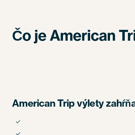
Čo je American Tr
American Trip výlety zahŕňa

