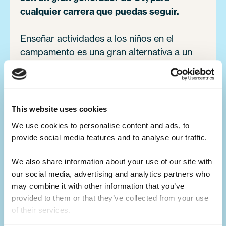
cualquier carrera que puedas seguir.
Enseñar actividades a los niños en el
campamento es una gran alternativa a un
trabajo tradicional de verano en casa.
Desarrollarás tus habilidades de liderazgo,
lo que te hará un gran candidato para
futuras oportunidades laborales.
This website uses cookies
We use cookies to personalise content and ads, to 
provide social media features and to analyse our traffic. 
Desarrolla tus habilidades.
El campamento de verano es el mejor
We also share information about your use of our site with 
our social media, advertising and analytics partners who 
constructor de habilidades.
may combine it with other information that you’ve 
provided to them or that they’ve collected from your use 
No solo aprenderás habilidades duras
of their services.
relacionadas con tu actividad, sino que