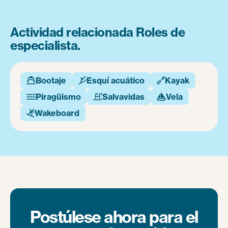
Actividad relacionada Roles de
especialista.
Bootaje
Esquí acuático
Kayak



Piragüismo
Salvavidas
Vela



Wakeboard

Postúlese ahora para el