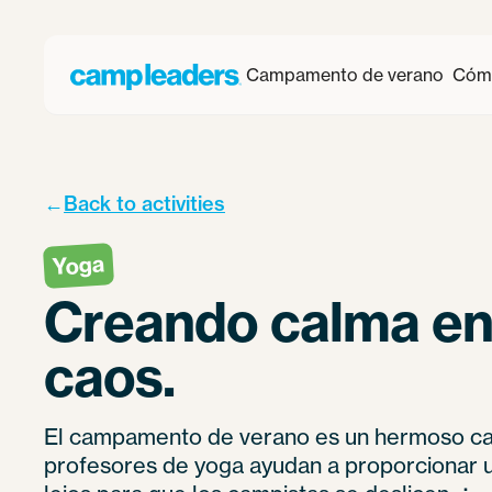
Campamento de verano
Cómo
←
Back to activities
Yoga
Creando calma ent
caos.
El campamento de verano es un hermoso cao
profesores de yoga ayudan a proporcionar u