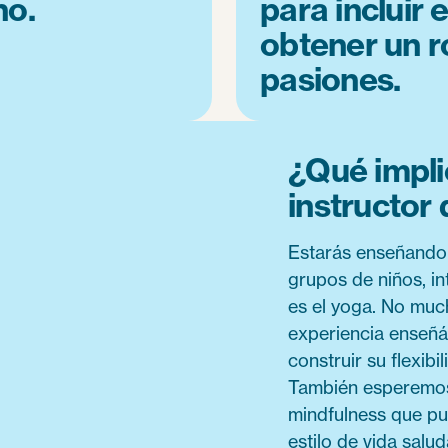
no.
para incluir 
obtener un r
pasiones.
¿Qué impli
instructor
Estarás enseñando 
grupos de niños, i
es el yoga. No muc
experiencia enseñá
construir su flexibi
También esperemos
mindfulness que pu
estilo de vida salu