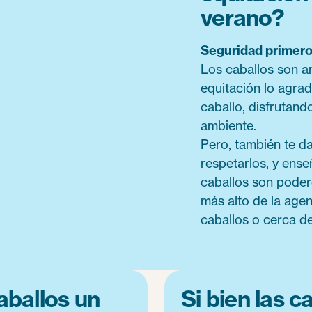
verano?
Seguridad primero
Los caballos son an
equitación lo agrad
caballo, disfrutand
ambiente.
Pero, también te d
respetarlos, y ense
caballos son podero
más alto de la age
caballos o cerca de
aballos un
Si bien las c