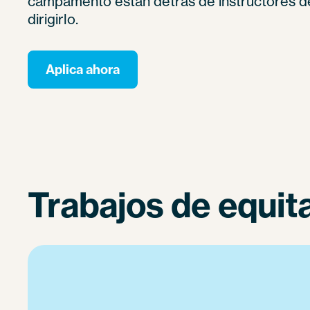
campamento están detrás de instructores d
dirigirlo.
Aplica ahora
Trabajos de equit