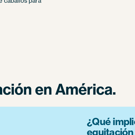
e caballos para
ación en América.
¿Qué impli
equitació