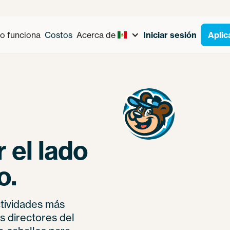
 funciona
Costos
Acerca de
Iniciar sesión
Aplic
 el lado
o.
ctividades más
s directores del