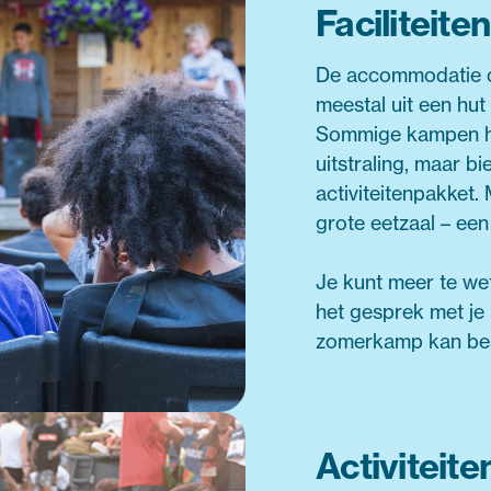
Faciliteit
De accommodatie o
meestal uit een hut
Sommige kampen heb
uitstraling, maar b
activiteitenpakket.
grote eetzaal – een
Je kunt meer te w
het gesprek met je 
zomerkamp kan be
Activiteite