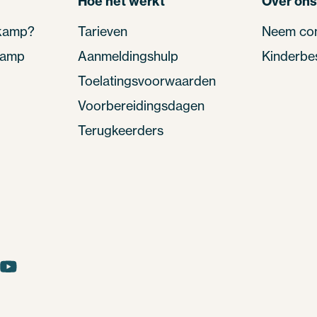
Hoe het werkt
Over ons
rkamp?
Tarieven
Neem con
 kamp
Aanmeldingshulp
Kinderbe
Toelatingsvoorwaarden
Voorbereidingsdagen
Terugkeerders