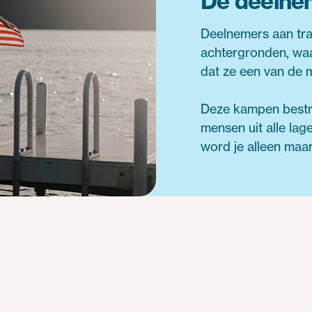
De deelne
Deelnemers aan trad
achtergronden, w
dat ze een van de m
Deze kampen bestri
mensen uit alle la
word je alleen maar