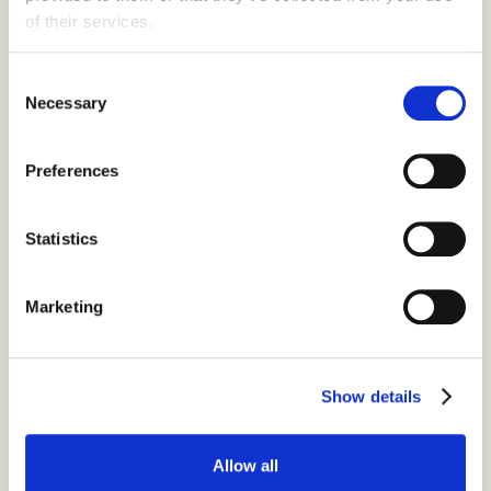
of their services.
Consent
Necessary
Dzieci
Selection
Uczestnicy tradycyjnych campów
Preferences
pochodzą z różnych środowisk, co
sprawia, że letnie campy mają reputację
Statistics
jednego z najbardziej inkluzyjnych miejsc
na świecie.
Te campy oferują ogromną różnorodność,
Marketing
dzięki czemu nawiążesz kontakty z ludźmi z
różnych środowisk i wyjdziesz z tego
doświadczenia wzbogacony.
Show details
Allow all