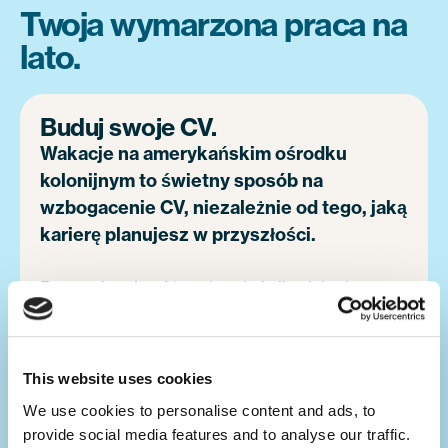
Twoja wymarzona praca na
lato.
Buduj swoje CV.
Wakacje na amerykańskim ośrodku
kolonijnym to świetny sposób na
wzbogacenie CV, niezależnie od tego, jaką
karierę planujesz w przyszłości.
Prowadzenie różnych zajęć dla dzieci na
campie to idealna alternatywa dla typowej
letniej pracy w kraju. Rozwiniesz przy tym
swoje umiejętności przywódcze, co
This website uses cookies
wzmocni Twój profil zawodowy przy
We use cookies to personalise content and ads, to 
przyszłych rekrutacjach.
provide social media features and to analyse our traffic. 