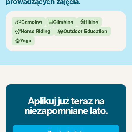
prowadzących zajęcia.
Camping
Climbing
Hiking



Horse Riding
Outdoor Education


Yoga

Aplikuj już teraz na
niezapomniane lato.