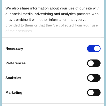
We also share information about your use of our site with 
Rozwijaj swoje umiejętności.
our social media, advertising and analytics partners who 
Camp to świetny sposób na poszerzanie
may combine it with other information that you’ve 
provided to them or that they’ve collected from your use 
swoich kompetencji.
of their services.
Nie tylko nauczysz się konkretnych
Consent
umiejętności związanych z prowadzonymi
Necessary
Selection
zajęciami, ale także rozwiniesz wiele
kompetencji miękkich dzięki codziennym
Preferences
obowiązkom.
Rozwiniesz zdolności do pracy w zespole,
Statistics
komunikacji, rozwiązywania problemów,
kreatywności i odporności, a przy tym
Marketing
przeżyjesz niezapomniane lato.