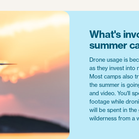
What's invo
summer c
Drone usage is b
as they invest into
Most camps also tr
the summer is going,
and video. You'll s
footage while dron
will be spent in th
wilderness from a 