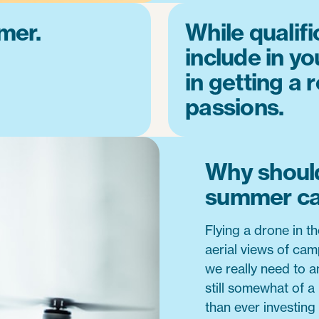
mer.
While qualifi
include in yo
in getting a 
passions.
Why should
summer c
Flying a drone in t
aerial views of cam
we really need to a
still somewhat of 
than ever investing 