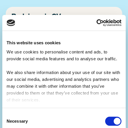
Buduj swoje CV.
Wakacje na amerykańskim ośrodku
kolonijnym to świetny sposób na
wzbogacenie CV, niezależnie od tego, jaką
This website uses cookies
karierę planujesz w przyszłości.
We use cookies to personalise content and ads, to 
provide social media features and to analyse our traffic. 
Prowadzenie różnych zajęć dla dzieci na
campie to idealna alternatywa dla typowej
We also share information about your use of our site with 
letniej pracy w kraju. Rozwiniesz przy tym
our social media, advertising and analytics partners who 
swoje umiejętności przywódcze, co
may combine it with other information that you’ve 
wzmocni Twój profil zawodowy przy
provided to them or that they’ve collected from your use 
of their services.
przyszłych rekrutacjach.
Consent
Necessary
Selection
Rozwijaj swoje umiejętności.