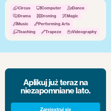
Circus
Computer
Dance



Drama
Droning
Magic



Music
Performing Arts


Teaching
Trapeze
Videography



Aplikuj już teraz na
niezapomniane lato.
Zarejestruj się