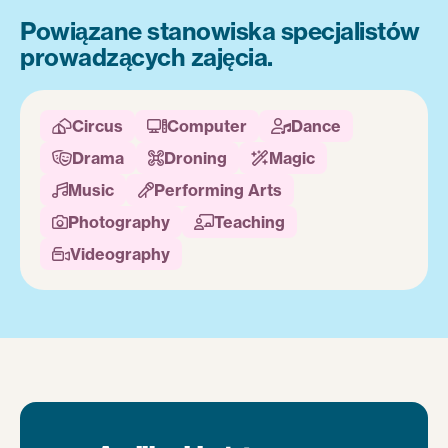
Powiązane stanowiska specjalistów
prowadzących zajęcia.
Circus
Computer
Dance



Drama
Droning
Magic



Music
Performing Arts


Photography
Teaching


Videography
