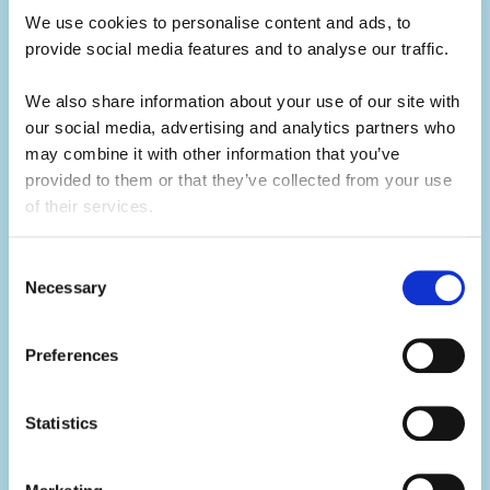
We use cookies to personalise content and ads, to 
provide social media features and to analyse our traffic. 
Rozwijaj swoje umiejętności.
We also share information about your use of our site with 
Camp to świetny sposób na poszerzanie
our social media, advertising and analytics partners who 
swoich kompetencji.
may combine it with other information that you’ve 
provided to them or that they’ve collected from your use 
Nie tylko nauczysz się konkretnych
of their services.
umiejętności związanych z prowadzonymi
zajęciami, ale także rozwiniesz wiele
Consent
kompetencji miękkich dzięki codziennym
Necessary
Selection
obowiązkom.
Preferences
Rozwiniesz zdolności do pracy w zespole,
komunikacji, rozwiązywania problemów,
Statistics
kreatywności i odporności, a przy tym
przeżyjesz niezapomniane lato.