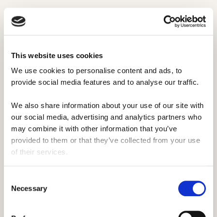
Zlepšení znalosti anglického jazyka.

Nové pracovní zkušenosti a návyky.

This website uses cookies
Práce v mezinárodním kolektivu.

We use cookies to personalise content and ads, to 
Poznání nových kultur, zvyků a tradic.

provide social media features and to analyse our traffic. 
Osamostatnění se, rozvoj kreativity při

We also share information about your use of our site with 
řešení různých situací.
our social media, advertising and analytics partners who 
Získání životních zkušeností.

may combine it with other information that you’ve 
provided to them or that they’ve collected from your use 
Výdělek a možnosti cestování.

of their services.
Consent
Necessary
Selection
Umožněte studentům získat nové