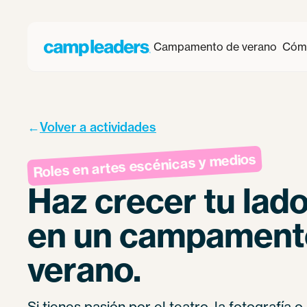
Campamento de verano
Cómo
←
Volver a actividades
Roles en artes escénicas y medios
Haz crecer tu lado
en un campament
verano.
Si tienes pasión por el teatro, la fotografía