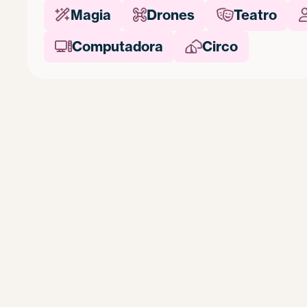
Magia
Drones
Teatro



Computadora
Circo

