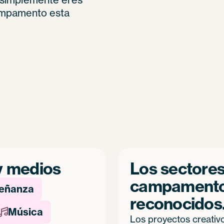
campamento esta
y medios
Los sectores 
campamento 
eñanza
reconocidos
Música

Los proyectos creativ