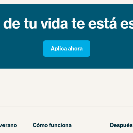
 de tu vida te está 
Aplica ahora
verano
Cómo funciona
Después