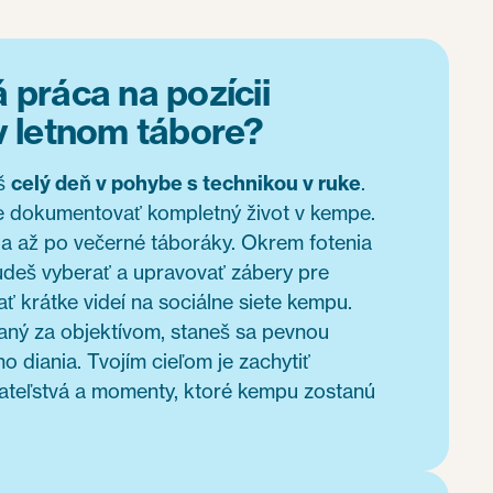
 práca na pozícii
v letnom tábore?
iš
celý deň v pohybe s technikou v ruke
.
e dokumentovať kompletný život v kempe.
ňa až po večerné táboráky. Okrem fotenia
budeš vyberať a upravovať zábery pre
ať krátke videí na sociálne siete kempu.
ný za objektívom, staneš sa pevnou
 diania. Tvojím cieľom je zachytiť
iateľstvá a momenty, ktoré kempu zostanú