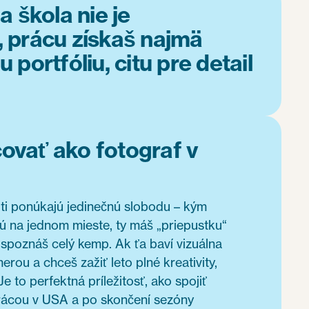
a škola nie je
 prácu získaš najmä
portfóliu, citu pre detail
ovať ako fotograf v
 ti ponúkajú jedinečnú slobodu – kým
 sú na jednom mieste, ty máš „priepustku“
a spoznáš celý kemp. Ak ťa baví vizuálna
erou a chceš zažiť leto plné kreativity,
 Je to perfektná príležitosť, ako spojiť
 prácou v USA a po skončení sezóny