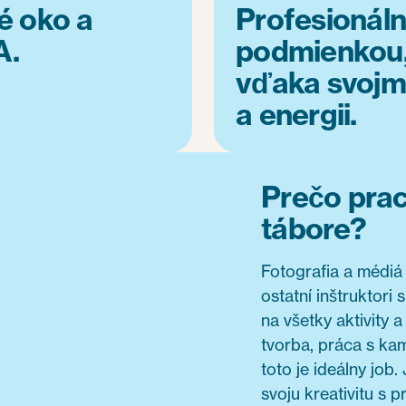
vé oko a
Profesionáln
A.
podmienkou,
vďaka svojmu 
a energii.
Prečo prac
tábore?
Fotografia a médiá
ostatní inštruktori
na všetky aktivity 
tvorba, práca s kam
toto je ideálny job.
svoju kreativitu s