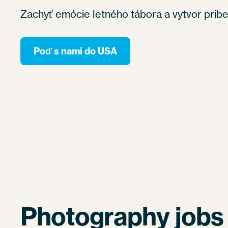
Zachyť emócie letného tábora a vytvor príbeh
Poď s nami do USA
Photography jobs