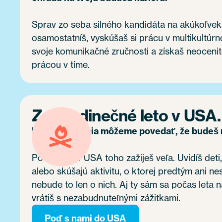
Sprav zo seba silného kandidáta na akúkoľvek
osamostatníš, vyskúšaš si prácu v multikultúrn
svoje komunikačné zručnosti a získaš neocenit
prácou v tíme.
Zaži jedinečné leto v USA.
Bez preháňania môžeme povedať, že budeš me
Počas leta v USA toho zažiješ veľa. Uvidíš deti
alebo skúšajú aktivitu, o ktorej predtým ani n
nebude to len o nich. Aj ty sám sa počas leta na
vrátiš s nezabudnuteľnými zážitkami.
Poď s nami do USA