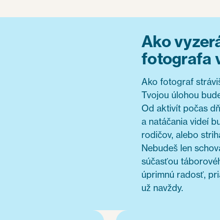
Ako vyzerá
fotografa 
Ako fotograf stráv
Tvojou úlohou bud
Od aktivít počas d
a natáčania videí 
rodičov, alebo strih
Nebudeš len schova
súčasťou táborového
úprimnú radosť, pr
už navždy.