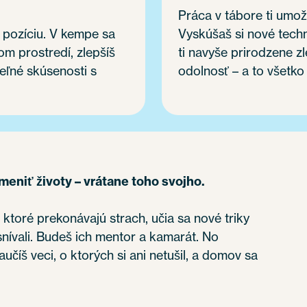
Práca v tábore ti umožn
 pozíciu. V kempe sa
Vyskúšaš si nové tech
om prostredí, zlepšíš
ti navyše prirodzene z
eľné skúsenosti s
odolnosť – a to všetko
niť životy – vrátane toho svojho.
, ktoré prekonávajú strach, učia sa nové triky
esnívali. Budeš ich mentor a kamarát. No
učíš veci, o ktorých si ani netušil, a domov sa