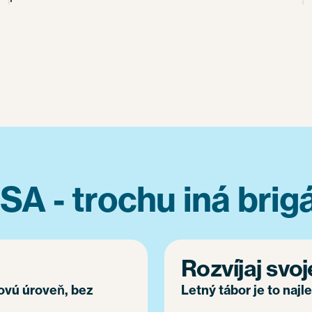
SA - trochu iná brig
Rozvíjaj svoj
novú úroveň, bez
Letný tábor je to najl