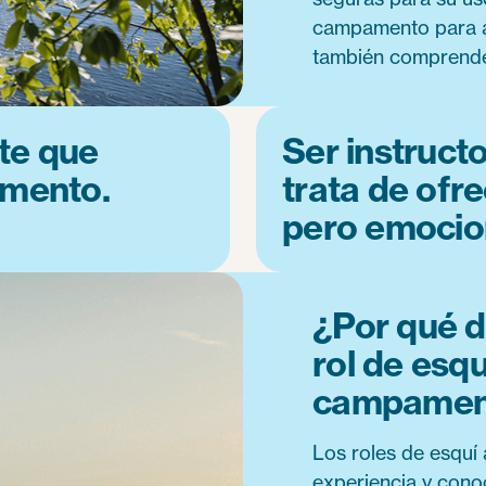
campamento para a
también comprenden
te que
Ser instruct
amento.
trata de ofr
pero emocion
¿Por qué d
rol de esqu
campamen
Los roles de esquí 
experiencia y cono