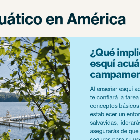
uático en América
¿Qué impli
esquí acuá
campamen
Al enseñar esquí a
te confiará la tare
conceptos básicos 
establecer un ento
salvavidas, liderar
asegurarás de que 
seguras para su uso