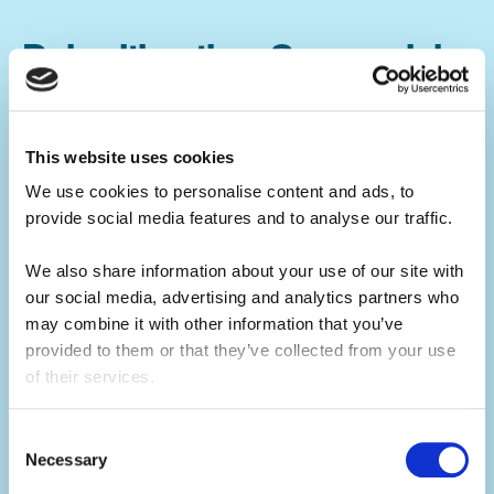
Dein ultimativer Sommerjob.
Erstelle deinen Lebenslauf.
This website uses cookies
Sommerjobs im Camp: Der perfekte Boost
für deinen Lebenslauf!
We use cookies to personalise content and ads, to 
provide social media features and to analyse our traffic. 
Egal, welchen Karriereweg du einschlägst –
We also share information about your use of our site with 
ein Sommerjob im Camp macht sich richtig
our social media, advertising and analytics partners who 
gut in deinem Lebenslauf. Statt eines
may combine it with other information that you’ve 
klassischen Ferienjobs sammelst du
provided to them or that they’ve collected from your use 
wertvolle Erfahrungen, indem du Kindern
of their services.
coole Aktivitäten beibringst. Dabei
entwickelst du deine Leadership-Skills und
Consent
hebst dich für zukünftige Jobchancen von
Necessary
Selection
der Masse ab.