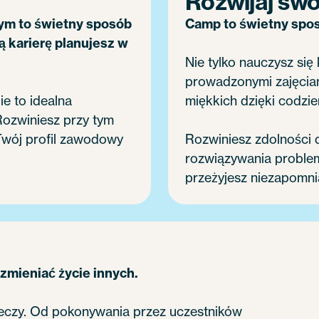
Rozwijaj swo
ym to świetny sposób
Camp to świetny spos
ą karierę planujesz w
Nie tylko nauczysz się
prowadzonymi zajęciam
e to idealna
miękkich dzięki codz
 Rozwiniesz przy tym
Twój profil zawodowy
Rozwiniesz zdolności 
rozwiązywania problem
przeżyjesz niezapomnia
 zmieniać życie innych.
rzeczy. Od pokonywania przez uczestników