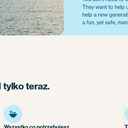
They want to help u
help a new generat
a fun, yet safe, man
tylko teraz.
Wszystko co potrzebujesz.
T