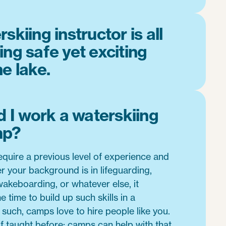
skiing instructor is all
ing safe yet exciting
e lake.
 I work a waterskiing
mp?
equire a previous level of experience and
 your background is in lifeguarding,
wakeboarding, or whatever else, it
 time to build up such skills in a
s such, camps love to hire people like you.
f taught before; camps can help with that.