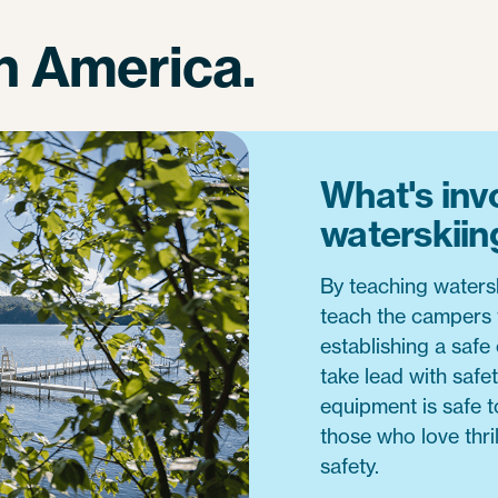
in America.
What's inv
waterskiin
By teaching watersk
teach the campers t
establishing a safe 
take lead with safe
equipment is safe t
those who love thri
safety.