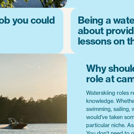
job you could
Being a water
about provid
lessons on th
Why should
role at ca
Waterskiing roles r
knowledge. Whether
swimming, sailing, 
would've taken some
particular niche. A
You don't need to o